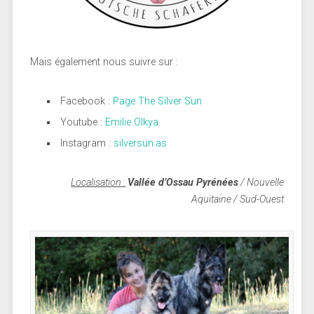
Mais également nous suivre sur :
Facebook :
Page The Silver Sun
Youtube :
Emilie Olkya
Instagram :
silversun.as
Localisation :
Vallée d’Ossau Pyrénées
/ Nouvelle
Aquitaine / Sud-Ouest