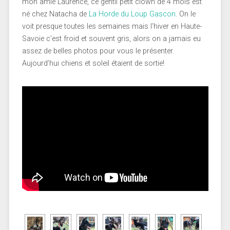
mon amie Laurence, ce gentil petit clown de 4 mois est
né chez Natacha de
La Horde du Loup Gascon
. On le
voit presque toutes les semaines mais l’hiver en Haute-
Savoie c’est froid et souvent gris, alors on a jamais eu
assez de belles photos pour vous le présenter.
Aujourd’hui chiens et soleil étaient de sortie!