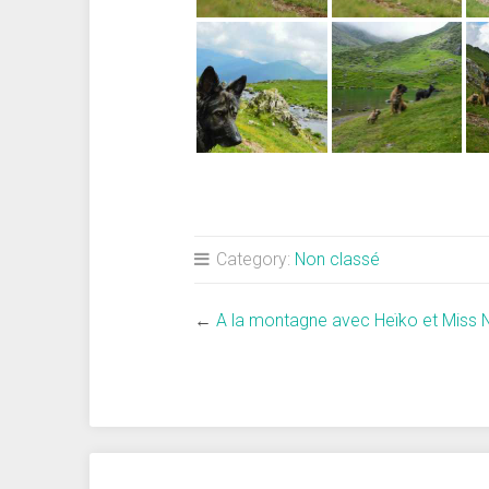
Category:
Non classé
←
A la montagne avec Heïko et Miss N