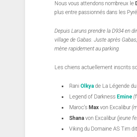
Nous vous attendons nombreux le
plus entre passionnés dans les Pyr
Depuis Laruns prendre la D934 en dir
village de Gabas. Juste après Gabas, 
mène rapidement au parking.
Les chiens actuellement inscrits so
Rani
Olkya
de La Légende du
Legend of Darkness
Emine
(
Maroc’s
Max
von Excalibur
(m
Shana
von Excalibur
(jeune f
Viking du Domaine AS Tim di