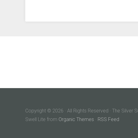
Copyright © 2026 · All Rights Reserved · The Silver 
Swell Lite from
Organic Themes
·
RSS Feed