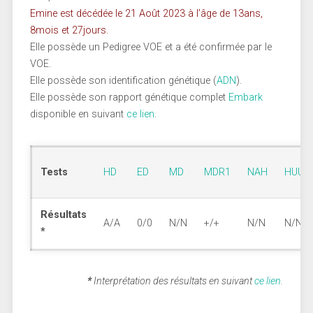
Emine est décédée le 21 Août 2023 à l’âge de 13ans,
8mois et 27jours.
Elle possède un Pedigree VOE et a été confirmée par le
VOE.
Elle possède son identification génétique (
ADN
).
Elle possède son rapport génétique complet
Embark
disponible en suivant
ce lien
.
Tests
HD
ED
MD
MDR1
NAH
HUU
Résultats
A/A
0/0
N/N
+/+
N/N
N/N
*
*
Interprétation des résultats en suivant
ce lien
.