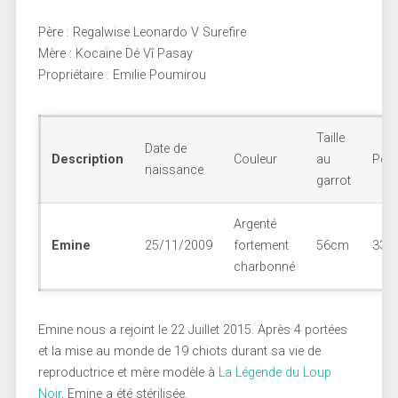
Père : Regalwise Leonardo V Surefire
Mère : Kocaïne Dé Vî Pasay
Propriétaire : Emilie Poumirou
Taille
Date de
Description
Couleur
au
Poi
naissance
garrot
Argenté
Emine
25/11/2009
fortement
56cm
33k
charbonné
Emine nous a rejoint le 22 Juillet 2015. Après 4 portées
et la mise au monde de 19 chiots durant sa vie de
reproductrice et mère modèle à
La Légende du Loup
Noir
, Emine a été stérilisée.