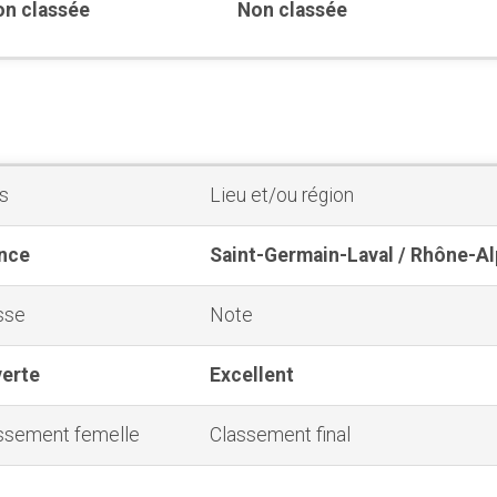
n classée
Non classée
s
Lieu et/ou région
nce
Saint-Germain-Laval / Rhône-A
sse
Note
erte
Excellent
ssement femelle
Classement final