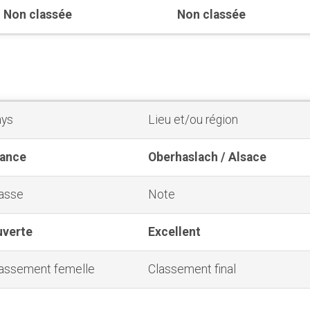
Non classée
Non classée
ays
Lieu et/ou région
rance
Oberhaslach / Alsace
asse
Note
uverte
Excellent
assement femelle
Classement final