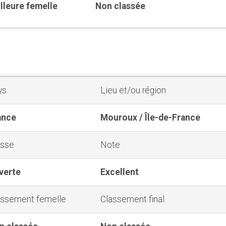
lleure femelle
Non classée
ys
Lieu et/ou région
ance
Mouroux / Île-de-France
asse
Note
verte
Excellent
assement femelle
Classement final