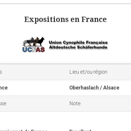
Expositions en France
s
Lieu et/ou région
nce
Oberhaslach / Alsace
sse
Note