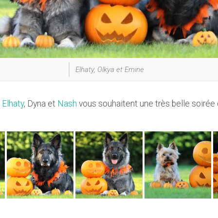
Elhaty, Olkya et Emine
,
Elhaty
, Dyna et
Nash
vous souhaitent une très belle soirée