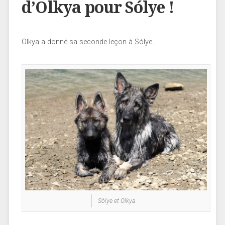
d’Olkya pour Sólye !
Olkya a donné sa seconde leçon à Sólye…
Sólye et Olkya