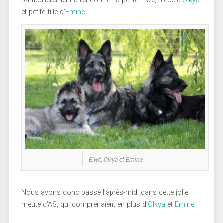
particulièrement à rencontrer la petite Elwë, nièce d’
Olkya
et petite-fille d’
Emine
.
Elwë, Olkya et Emine
Nous avons donc passé l’après-midi dans cette jolie
meute d’AS, qui comprenaient en plus d’
Olkya
et
Emine
: