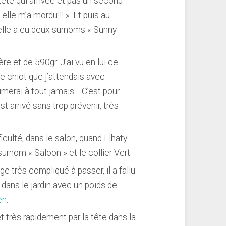
 tête qui arrivée et pas un second
 elle m’a mordu!!! ». Et puis au
s elle a eu deux surnoms « Sunny
re et de 590gr. J’ai vu en lui ce
e chiot que j’attendais avec
imerai à tout jamais… C’est pour
st arrivé sans trop prévenir, très
iculté, dans le salon, quand Elhaty
urnom « Saloon » et le collier Vert.
e très compliqué à passer, il a fallu
t dans le jardin avec un poids de
en
.
 très rapidement par la tête dans la