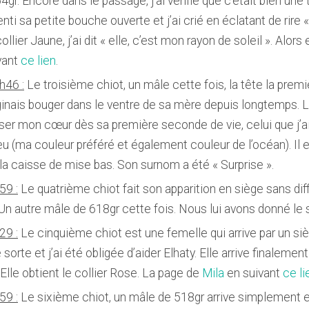
64gr. Encore dans le passage, j’ai vérifié que c’était bien une
enti sa petite bouche ouverte et j’ai crié en éclatant de rire «
lier Jaune, j’ai dit « elle, c’est mon rayon de soleil ». Alor
vant
ce lien
.
h46 :
Le troisième chiot, un mâle cette fois, la tête la premiè
ginais bouger dans le ventre de sa mère depuis longtemps. L
loser mon cœur dès sa première seconde de vie, celui que j’a
Bleu (ma couleur préféré et également couleur de l’océan). Il e
a caisse de mise bas. Son surnom a été « Surprise ».
59 :
Le quatrième chiot fait son apparition en siège sans diff
 Un autre mâle de 618gr cette fois. Nous lui avons donné le s
29 :
Le cinquième chiot est une femelle qui arrive par un sièg
rte et j’ai été obligée d’aider Elhaty. Elle arrive finalemen
lle obtient le collier Rose. La page de
Mila
en suivant
ce li
59 :
Le sixième chiot, un mâle de 518gr arrive simplement et