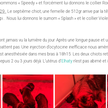
nommons « Speedy » et forcément lui donnons le collier Ro
29 :
Le septième chiot, une femelle de 512gr arrive par la tê
pi… Nous lui donnons le surnom « Splash » et le collier Viol
nt jamais vu la lumière du jour. Après une longue pause et 
attent pas. Une injection d’ocytocine inefficace nous amèn
est anesthésiée dans mes bras à 18h15. Les deux chiots re
puis 2 ou 3 jours déjà. L’utérus d’
Elhaty
n’est pas abimé et il