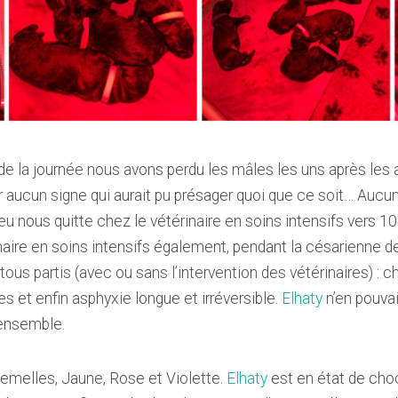
 de la journée nous avons perdu les mâles les uns après les a
 aucun signe qui aurait pu présager quoi que ce soit… Aucun vé
leu nous quitte chez le vétérinaire en soins intensifs vers 1
inaire en soins intensifs également, pendant la césarienne d
 tous partis (avec ou sans l’intervention des vétérinaires) : 
 et enfin asphyxie longue et irréversible.
Elhaty
n’en pouvait
ensemble.
 femelles, Jaune, Rose et Violette.
Elhaty
est en état de cho