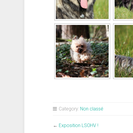
Category:
Non classé
←
Exposition LSOHV !