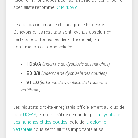
retour en Rhône-Alpes pour se faire radiographier par le
spécialiste renommé
Dr Mirkovic
.
Les radios ont ensuite été lues par le Professeur
Genevois et les résultats sont revenus absolument
parfaits pour toutes les deux ! De ce fait, leur
confirmation est donc validée.
HD:A/A
(indemne de dysplasie des hanches)
ED:0/0
(indemne de dysplasie des coudes)
VTL:0
(indemne de dysplasie de la colonne
vertébrale)
Les résultats ont été enregistrés officiellement au club de
race
UCFAS
, et même s’il ne demande que
la dysplasie
des hanches et des coudes
, celle de
la colonne
vertébrale
nous semblait très importante aussi.