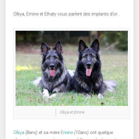
Olkya, Emine et Elhaty vous parlent des implants d’or…
Olkya et Emine
Olkya
(8ans)
et sa mère
Emine
(10ans)
ont quelque